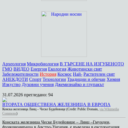
Археология
Микробиология
В ТЪРСЕНЕ НА ИЗГУБЕНОТО
ГМО
ВИДЕО
Енергия
Екология
Животински свят
Забележителности
История
Космос
Най-
Растителен свят
АНЕКДОТИ
Спорт
Технологии
Традиции и обичаи
Химия
Изкуство
Духовни учения
Джемизнайко и глупакът
31.07.2026
прегледано: 94
ВТОРАТА ОБЩЕСТВЕНА ЖЕЛЕЗНИЦА В ЕВРОПА
Конска железница Линц – Ческе Будейовице (Credit: Public Domain,
via Wikimedia
Commons
)
Конската железница Ческе Будейовице – Линц –Гмунден,
функционираща в Австро-Унгария, е въведена в експлоатация