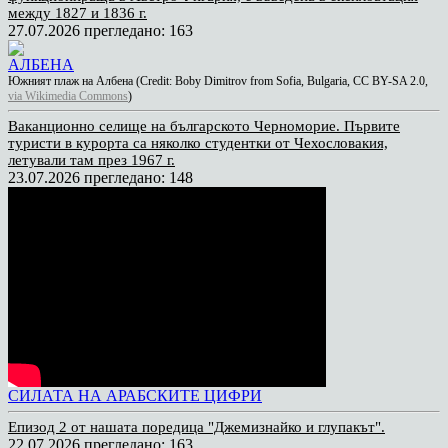
между 1827 и 1836 г.
27.07.2026
прегледано: 163
АЛБЕНА
Южният плаж на Албена (Credit: Boby Dimitrov from Sofia, Bulgaria, CC BY-SA 2.0,
via Wikimedia Commons
)
Ваканционно селище на българското Черноморие. Първите
туристи в курорта са няколко студентки от Чехословакия,
летували там през 1967 г.
23.07.2026
прегледано: 148
СИЛАТА НА АРАБСКИТЕ ЦИФРИ
Епизод 2 от нашата поредица "Джемизнайко и глупакът".
22.07.2026
прегледано: 163