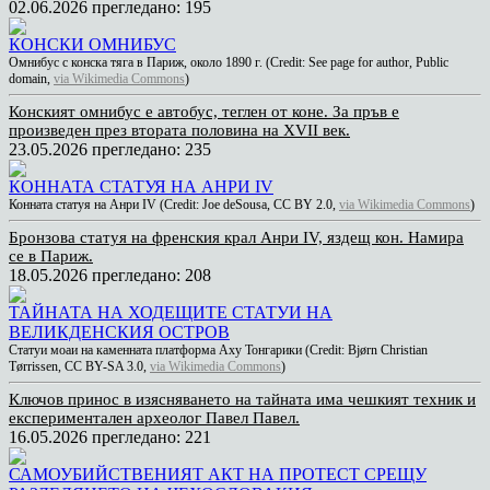
02.06.2026
прегледано: 195
КОНСКИ ОМНИБУС
Омнибус с конска тяга в Париж, около 1890 г. (Credit: See page for author, Public
domain,
via Wikimedia Commons
)
Конският омнибус е автобус, теглен от коне. За пръв е
произведен през втората половина на XVII век.
23.05.2026
прегледано: 235
КОННАТА СТАТУЯ НА АНРИ IV
Конната статуя на Анри IV (Credit: Joe deSousa, CC BY 2.0,
via Wikimedia Commons
)
Бронзова статуя на френския крал Анри IV, яздещ кон. Намира
се в Париж.
18.05.2026
прегледано: 208
ТАЙНАТА НА ХОДЕЩИТЕ СТАТУИ НА
ВЕЛИКДЕНСКИЯ ОСТРОВ
Статуи моаи на каменната платформа Аху Тонгарики (Credit: Bjørn Christian
Tørrissen, CC BY-SA 3.0,
via Wikimedia Commons
)
Ключов принос в изясняването на тайната има чешкият техник и
експериментален археолог Павел Павел.
16.05.2026
прегледано: 221
САМОУБИЙСТВЕНИЯТ АКТ НА ПРОТЕСТ СРЕЩУ