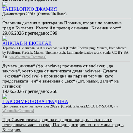
ТАШКЬОПРЮ ДЖАМИЯ
Джамията през 2026 г. (Снимка: Ив Лазар)
Старинна джамия в центъра на Пловдив, втория по големина
град в България. Името й в превод означава „Каменен мост“.
29.06.2026
прегледано: 399
АНКЛАВ И ЕКСКЛАВ
Територия C e анклав на А и ексклав на B (Credit: Enclave.png: Menchi, later adapted
by Fabiform, Fredrik, Mattes, ThomasPusch, Luinfanaderivative work: sonia, CC BY-SA
3.0
,
via Wikimedia Commons
)
Думата „анклав“ (фр. еnclave) произлиза от enclaver, „да
заключа“, което идва от латинската дума inclavāre. Думата
„ексклав“ (exclave) е производна на първия термин, като
представката „ен“ е заменена с „екс“ („от, навън, далеч“ на
латински).
19.06.2026
прегледано: 266
ЦАР-СИМЕОНОВА ГРАДИНА
Централната алея на парка през 2022 г. (Credit: Gitanes232, CC BY-SA 4.0,
via
Wikimedia Commons
)
Цар-Симеоновата градина е градски парк, разположен в
централната част на град Пловдив, втория по големина град в
България.