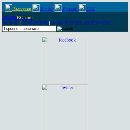
Български
English
Русский
中文
ZNAM
BG
.
com
ЗА НАС
|
НАЙ-НОВИ
|
НАЙ-ЧЕТЕНИ
|
КОНТАКТИ