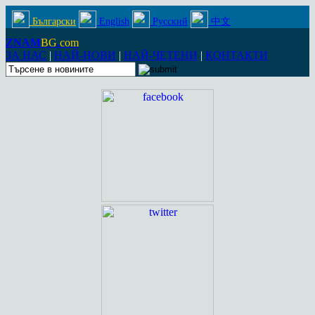
Български
English
Русский
中文
ZNAM
BG
.
com
ЗА НАС
|
НАЙ-НОВИ
|
НАЙ-ЧЕТЕНИ
|
КОНТАКТИ