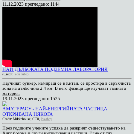
11.12.2023
прегледано: 1144
НАЙ-ДЪЛБОКАТА ПОДЗЕМНА ЛАБОРАТОРИЯ
(Credit:
YouTube
)
Научният бункер, намиращ се в Китай, се простира в свръхчиста
зона на дълбочина 2,4 км. В него физици ще изучават тъмната
материя.
19.11.2023
прегледано: 1525
АМАТЕРАСУ - НАЙ-ЕНЕРГИЙНАТА ЧАСТИЦА,
ОТКРИВАНА НЯКОГА
Credit: Mikkehouse, CC0,
Pixabay
През годините учените успяха да разкрият съществуването на
Хигс бозона и други интригуващи частици. Една от тях,