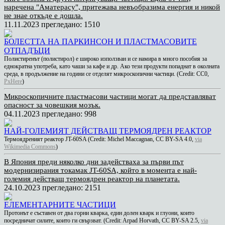
наречена "Аматерасу", притежава невъобразима енергия и никой
не знае откъде е дошла.
11.11.2023
прегледано: 1510
БОЛЕСТТА НА ПАРКИНСОН И ПЛАСТМАСОВИТЕ
ОТПАДЪЦИ
Полистиренът (полистирол) е широко използван и се намира в много пособия за
еднократна употреба, като чаши за кафе и др. Ако тези продукти попаднат в околната
среда, в продължение на години се отделят микроскопични частици. (Credit: CC0,
PxHere
)
Микроскопичните пластмасови частици могат да представляват
опасност за човешкия мозък.
04.11.2023
прегледано: 998
HАЙ-ГОЛЕМИЯТ ДЕЙСТВАЩ ТЕРМОЯДРЕН РЕАКТОР
Teрмоядреният реактор JT-60SA (Credit: Michel Maccagnan, CC BY-SA 4.0,
via
Wikimedia Commons
)
В Япония преди няколко дни задействаха за първи път
модернизирания токамак JT-60SA, който в момента е най-
големия действащ термоядрен реактор на планетата.
24.10.2023
прегледано: 2151
ЕЛЕМЕНТАРНИТЕ ЧАСТИЦИ
Протонът е съставен от два горни кварка, един долен кварк и глуони, които
посредничат силите, които ги свързват. (Credit: Arpad Horvath, CC BY-SA 2.5,
via