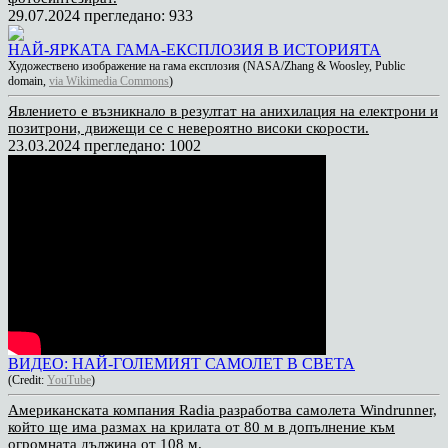
29.07.2024
прегледано: 933
НАЙ-ЯРКАТА ГАМА-ЕКСПЛОЗИЯ В ИСТОРИЯТА
Художествено изображение на гама експлозия (NASA/Zhang & Woosley, Public
domain,
via Wikimedia Commons
)
Явлението е възникнало в резултат на анихилация на електрони и
позитрони, движещи се с невероятно високи скорости.
23.03.2024
прегледано: 1002
ВИДЕО: НАЙ-ГОЛЕМИЯТ САМОЛЕТ В СВЕТА
(Credit:
YouTube
)
Американската компания Radia разработва самолета Windrunner,
който ще има размах на крилата от 80 м в допълнение към
огромната дължина от 108 м.