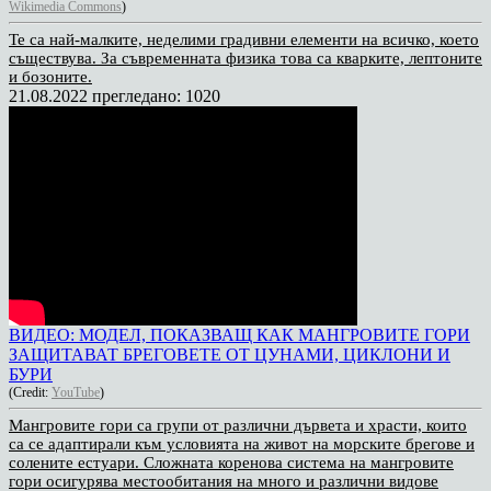
Wikimedia Commons
)
Те са най-малките, неделими градивни елементи на всичко, което
съществува. За съвременната физика това са кварките, лептоните
и бозоните.
21.08.2022
прегледано: 1020
ВИДЕО: МОДЕЛ, ПОКАЗВАЩ КАК МАНГРОВИТЕ ГОРИ
ЗАЩИТАВАТ БРЕГОВЕТЕ ОТ ЦУНАМИ, ЦИКЛОНИ И
БУРИ
(Credit:
YouTube
)
Мангровите гори са групи от различни дървета и храсти, които
са се адаптирали към условията на живот на морските брегове и
солените естуари. Сложната коренова система на мангровите
гори осигурява местообитания на много и различни видове