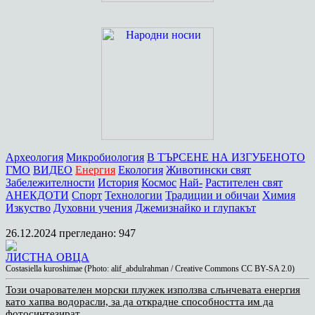
Археология
Микробиология
В ТЪРСЕНЕ НА ИЗГУБЕНОТО
ГМО
ВИДЕО
Енергия
Екология
Животински свят
Забележителности
История
Космос
Най-
Растителен свят
АНЕКДОТИ
Спорт
Технологии
Традиции и обичаи
Химия
Изкуство
Духовни учения
Джемизнайко и глупакът
26.12.2024
прегледано: 947
ЛИСТНА ОВЦА
Costasiella kuroshimae (Photo: alif_abdulrahman / Creative Commons CC BY-SA 2.0)
Този очарователен морски плужек използва слънчевата енергия
като хапва водорасли, за да открадне способността им да
фотосинтезират.