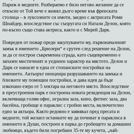
Париж и медиите. Разбираемо е било негово желание да се
откъсне от Той вече е живял дълго време във френската
столица – в луксозните си имоти, заедно с актрисата Роми
Шнайдер, впоследствие със съпругата си Натали Делон, която
по-късно също става актриса, както и с Мирей Дарк.
Повреден от пожар преди закупуването му, първоначалният
замък в имението „Брюлери“ е срутен след решение на Делон,
за да се построи съвременна сграда, като същевременно е
запазен мистичният и уединен характер на мястото. Делон и
Дарк се нанасят в една от стопанските постройки на
имението. Актьорът инициира разрушаването на замъка и
близките му помощни постройки, и дава идея да бъде
изкопано езеро от 5 хектара на неговото място. Впоследствие
в преустроения парк е построена новата резиденция на Делон,
включваща голям офис, игрална зала, кино, фитнес зала, два
басейна, гробище и параклис с гробни места, включително
едно за актьора. Както редовно е заявявал пред пресата и
медиите, той желаел останките му да почиват в параклиса в
имението в Души, построен в парка до гробището за домашни
любимци, където били погребани 35-те му кучета, „най-