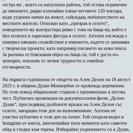
сестра му , които са напуснали района, той остава ограничен
до имението, рядко излизайки извън неговите 120 хектара,
води уединен начин на живот, събуждащ любопитството на
местните жители. Описван като „призрак в селото“,
поведението му контрастира рязко с това на баща му, който е
бил позната и харесвана фигура в селото. Антони изглежда е
намерил някакво спокойствие в имението, където се занимава
с творчески проекти, като например писането на нова пиеса.
За разлика от бляскавия образ на баща си, той е доста по-
затворен, повлиян от лични трудности и семейни
отговорности.
На първата годишнина от смъртта на Ален Делон на 18 август
2025 г. в община Души-Монкорбон се провежда церемония.
По този повод общинският стадион е преименуван в негова
чест. Публична прожекция на документалния филм „Делон-
Души“, проследяващ дълбоките връзки на Ален Делон със
селото, завършва този ден на възпоменание. Антони не
участва публично в този ден на почит. Той споделя видео в
Instagram от имота, запечатвайки тихи моменти като самотен
обяд и гледки към терена. Избирайки уединението си в Души,