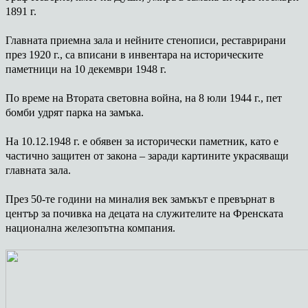
1891 г.
Главната приемна зала и нейните стенописи, реставрирани
през 1920 г., са вписани в инвентара на историческите
паметници на 10 декември 1948 г.
По време на Втората световна война, на 8 юли 1944 г., пет
бомби удрят парка на замъка.
На 10.12.1948 г. e обявен за исторически паметник, като е
частично защитен от закона – заради картините украсяващи
главната зала.
През 50-те години на миналия век замъкът е превърнат в
център за почивка на децата на служителите на Френската
национална железопътна компания.