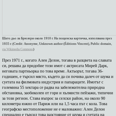
Шато дьо ла Брюлери около 1910 г. На пощенска картичка, използвана през
1935 г. (Credit: Anonyme, Unknown author (Éditions Vincent), Public domain,
)
via Wikimedia Commons
През 1971 г., когато Ален Делон, тогава в разцвета на славата
си, решава да придобие този имот с актрисата Мирей Дарк,
неговата партньорка по това време. Актьорът, тогава 36-
годишен, е търсил място, където да си почива далеч от шума и
суетата на филмовата индустрия и папараците. Имотът с
големина 55 хектара се радва на забележителна природна
обстановка, заобиколен от гори и хълмисти пейзажи, типични
за този регион. Става въпрос за селски район, на около 90
километра южно от Париж или на 1,5 часа път с кола. Това
географско местоположение не е маловажно: Ален Делон
специално е търсил това разстояние от шума и суетата на