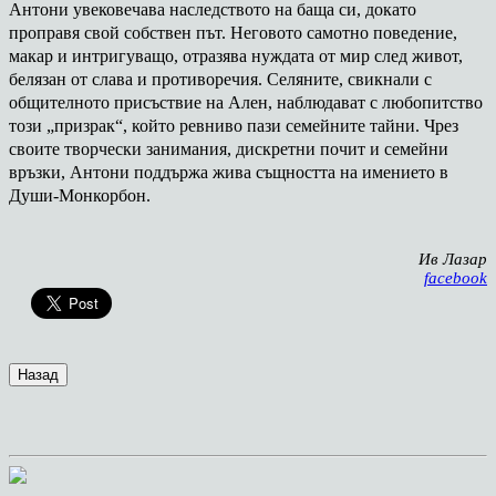
Антони увековечава наследството на баща си, докато
проправя свой собствен път. Неговото самотно поведение,
макар и интригуващо, отразява нуждата от мир след живот,
белязан от слава и противоречия. Селяните, свикнали с
общителното присъствие на Ален, наблюдават с любопитство
този „призрак“, който ревниво пази семейните тайни. Чрез
своите творчески занимания, дискретни почит и семейни
връзки, Антони поддържа жива същността на имението в
Души-Монкорбон.
Ив Лазар
facebook