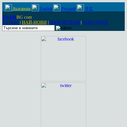
Български
English
Русский
中文
ZNAM
BG
.
com
ЗА НАС
|
НАЙ-НОВИ
|
НАЙ-ЧЕТЕНИ
|
КОНТАКТИ