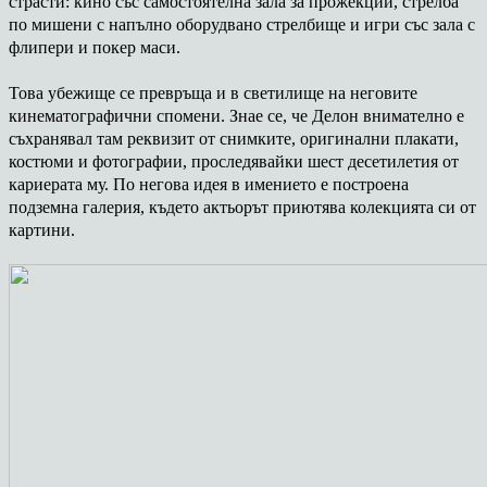
страсти: кино със самостоятелна зала за прожекции, стрелба
по мишени с напълно оборудвано стрелбище и игри със зала с
флипери и покер маси.
Това убежище се превръща и в светилище на неговите
кинематографични спомени. Знае се, че Делон внимателно е
съхранявал там реквизит от снимките, оригинални плакати,
костюми и фотографии, проследявайки шест десетилетия от
кариерата му. По негова идея в имението е построена
подземна галерия, където актьорът приютява колекцията си от
картини.