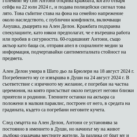
Големият му син Антони открива кражбата, когато отваря
сейфа на 22 юли 2024 г., и подава полицейски сигнал това
лято. Това събитие става на фона на семейно напрежение
около наследството, с публични конфликти, включващи
Анушка, дъщерята на Ален Делон. Кражбата подхранва
спекулациите, като някои предполагат, че е вътрешна работа
или пробив в сигурността. 60-годишният Антони, също
актьор като баща си, отправя апел в социалните медии за
информация, подчертавайки сантименталната стойност на
предмета.
Ален Делон умира в Шато дьо ла Брюлери на 18 август 2024 г.
Погребението му се извършва в Души на 24 август 2024 г. В
съответствие с изричното му желание, е погребан на частна
церемония, на която присъстват около петдесет негови близки
приятели и роднини. Тленните останки на актьора са
положени в малкия параклис, построен от него, в средата на
градината, където са погребани неговите кучета.
След смъртта на Ален Делон, Антони се установява за
постоянно в имението в Души, но начинът му на живот
дълбоко озадачава местните жители. За разлика от брат му и