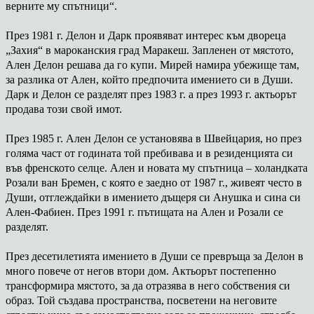
верните му спътници“.
През 1981 г. Делон и Дарк проявяват интерес към двореца
„Захия“ в мароканския град Маракеш. Запленен от мястото,
Ален Делон решава да го купи. Мирей намира убежище там,
за разлика от Ален, който предпочита имението си в Души.
Дарк и Делон се разделят през 1983 г. а през 1993 г. актьорът
продава този свой имот.
През 1985 г. Ален Делон се установява в Швейцария, но през
голяма част от годината той пребивава и в резиденцията си
във френското селце. Ален и новата му спътница – холандката
Розали ван Бремен, с която е заедно от 1987 г., живеят често в
Души, отглеждайки в имението дъщеря си Анушка и сина си
Ален-Фабиен. През 1991 г. пътищата на Ален и Розали се
разделят.
През десетилетията имението в Души се превръща за Делон в
много повече от негов втори дом. Актьорът постепенно
трансформира мястото, за да отразява в него собствения си
образ. Той създава пространства, посветени на неговите