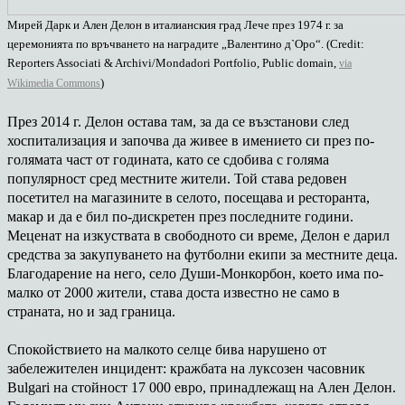
Мирей Дарк и Ален Делон в италианския град Лече през 1974 г. за
церемонията по връчването на наградите „Валентино д`Оро“. (Credit:
Reporters Associati & Archivi/Mondadori Portfolio, Public domain,
via
)
Wikimedia Commons
През 2014 г. Делон остава там, за да се възстанови след
хоспитализация и започва да живее в имението си през по-
голямата част от годината, като се сдобива с голяма
популярност сред местните жители. Той става редовен
посетител на магазините в селото, посещава и ресторанта,
макар и да е бил по-дискретен през последните години.
Меценат на изкуствата в свободното си време, Делон е дарил
средства за закупуването на футболни екипи за местните деца.
Благодарение на него, село Души-Монкорбон, което има по-
малко от 2000 жители, става доста известно не само в
страната, но и зад граница.
Спокойствието на малкото селце бива нарушено от
забележителен инцидент: кражбата на луксозен часовник
Bulgari на стойност 17 000 евро, принадлежащ на Ален Делон.