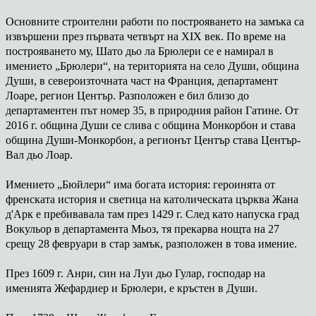
Основните строителни работи по построяването на замъка са
извършени през първата четвърт на XIX век. По време на
построяването му, Шато дьо ла Брюлери се е намирал в
имението „Брюлери“, на територията на село Души, община
Души, в североизточната част на Франция, департамент
Лоаре, регион Център. Разположен е бил близо до
департаментен път номер 35, в природния район Гатине. От
2016 г. община Души се слива с община Монкорбон и става
община Души-Монкорбон, а регионът Център става Център-
Вал дьо Лоар.
Имението „Бюйлери“ има богата история: героинята от
френската история и светица на католическата църква Жана
д'Арк е пребивавала там през 1429 г. След като напуска град
Вокульор в департамента Мьоз, тя прекарва нощта на 27
срещу 28 февруари в стар замък, разположен в това имение.
През 1609 г. Анри, син на Луи дьо Гулар, господар на
именията Жефардиер и Брюлери, е кръстен в Души.