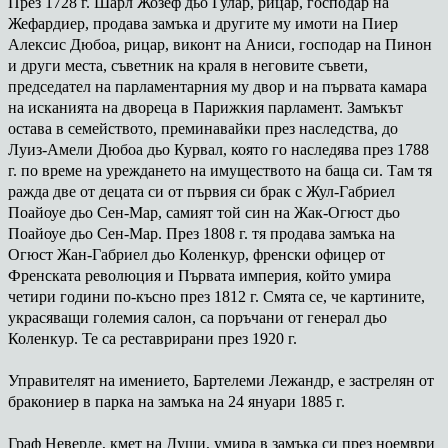
През 1728 г. Шарл Жозеф дьо Гулар, рицар, господар на
Жефардиер, продава замъка и другите му имоти на Пиер
Алексис Дюбоа, рицар, виконт на Аниси, господар на Пинон
и други места, съветник на краля в неговите съвети,
председател на парламентарния му двор и на първата камара
на исканията на двореца в Парижкия парламент. Замъкът
остава в семейството, преминавайки през наследства, до
Луиз-Амели Дюбоа дьо Курвал, която го наследява през 1788
г. по време на уреждането на имуществото на баща си. Там тя
ражда две от децата си от първия си брак с Жул-Габриел
Поайоуе дьо Сен-Мар, самият той син на Жак-Огюст дьо
Поайоуе дьо Сен-Мар. През 1808 г. тя продава замъка на
Огюст Жан-Габриел дьо Коленкур, френски офицер от
Френската революция и Първата империя, който умира
четири години по-късно през 1812 г. Смята се, че картините,
украсяващи големия салон, са поръчани от генерал дьо
Коленкур. Те са реставрирани през 1920 г.
Управителят на имението, Бартелеми Лежандр, е застрелян от
бракониер в парка на замъка на 24 януари 1885 г.
Граф Неверле, кмет на Души, умира в замъка си през ноември