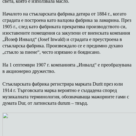
света, която е използвала масло.
Началото на стъкларската фабрика датира от 1884 г., когато
сградата е построена като валцова фабрика за ламарина. През
1905 г., след като фабриката прекратява производството си,
изоставените помещения са закупени от виенската компания
„Йозеф Инвалд“ (Josef Inwald) и сградата е преустроена в
стъкларска фабрика. Произвеждало се е предимно духано
„стъкло за пиене“, често изрязано и боядисано.
На 1 септември 1907 г. компанията „Инвалд“ е преобразувана
в акционерно дружество.
Стъкларската фабрика регистрира марката Durit през юли
1914 г. Търговската марка вероятно е създадена според
музикалната терминология, обозначаваща мажорните гами с
думата Dur, от латинската durum – твърд.