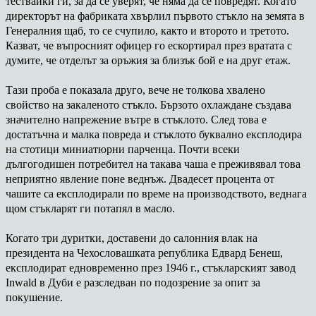
тествайки ги, за да се уверят, че няма да се повредят. Когато
директорът на фабриката хвърлил първото стъкло на земята в
Генералния щаб, то се счупило, както и второто и третото.
Казват, че въпросният офицер го ескортирал през вратата с
думите, че отделът за оръжия за близък бой е на друг етаж.
Тази проба е показала друго, вече не толкова хвалено
свойство на закаленото стъкло. Бързото охлаждане създава
значително напрежение вътре в стъклото. След това е
достатъчна и малка повреда и стъклото буквално експлодира
на стотици миниатюрни парченца. Почти всеки
дългогодишен потребител на такава чаша е преживявал това
неприятно явление поне веднъж. Двадесет процента от
чашите са експлодирали по време на производството, веднага
щом стъкларят ги потапял в масло.
Когато три дуритки, доставени до салонния влак на
президента на Чехословашката република Едвард Бенеш,
експлодират едновременно през 1946 г., стъкларският завод
Inwald в Дуби е разследван по подозрение за опит за
покушение.