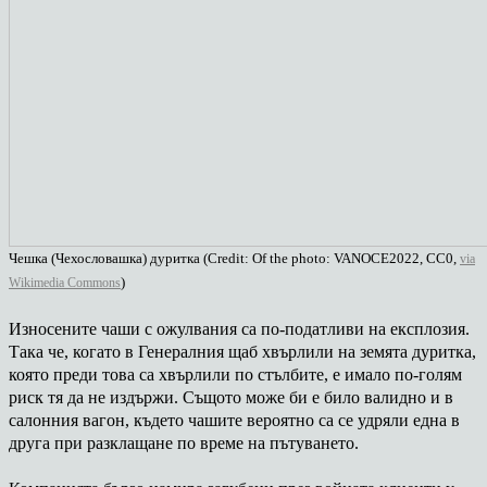
Чешка (Чехословашка) дуритка (Credit: Of the photo: VANOCE2022, CC0,
via
)
Wikimedia Commons
Износените чаши с ожулвания са по-податливи на експлозия.
Така че, когато в Генералния щаб хвърлили на земята дуритка,
която преди това са хвърлили по стълбите, е имало по-голям
риск тя да не издържи. Същото може би е било валидно и в
салонния вагон, където чашите вероятно са се удряли една в
друга при разклащане по време на пътуването.