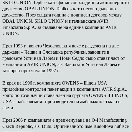
SKLO UNION Teplice като финансов холдинг, а акционерното
дружество OBAL UNION Teplice - като негово дъщерно
дружество. През същата година е подписан договор между
OBAL UNION, SKLO UNION и италианската AVIR
Finanziaria S.p.A. за създаване на единна компания AVIR
UNION.
През 1993 г., когато Чехословакия вече е разделена на две
държави – Чешка и Словашка републики, заводите в
градовете Усти над Лабем и Нови Седло също стават част от
компанията AVIR UNION, a.s. Заводът в Усти над Лабем е
затворен през януари 1997 г.
В края на 1996 г. компанията OWENS – Illinois USA
придобива контролен пакет акции в компанията AVIR S.p.A.,
която по този начин става член на групата OWENS ILLINOIS,
USA – най-големият производител на амбалажно стъкло в
света.
През 2006 г. компанията е преименувана на O-I Manufacturing
Czech Republic, a.s. Dubí. Оригиналното име Rudolfova huť все