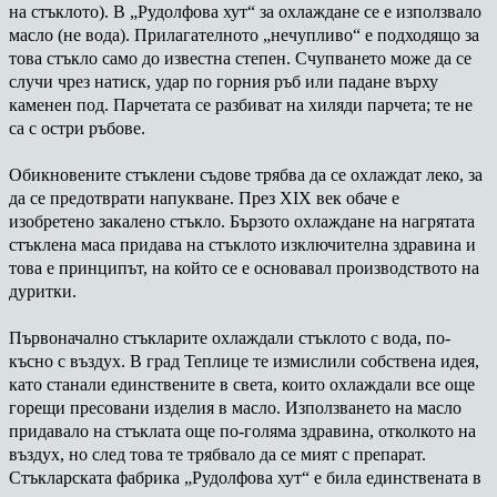
на стъклото). В „Рудолфова хут“ за охлаждане се е използвало
масло (не вода). Прилагателното „нечупливо“ е подходящо за
това стъкло само до известна степен. Счупването може да се
случи чрез натиск, удар по горния ръб или падане върху
каменен под. Парчетата се разбиват на хиляди парчета; те не
са с остри ръбове.
Обикновените стъклени съдове трябва да се охлаждат леко, за
да се предотврати напукване. През XIX век обаче е
изобретено закалено стъкло. Бързото охлаждане на нагрятата
стъклена маса придава на стъклото изключителна здравина и
това е принципът, на който се е основавал производството на
дуритки.
Първоначално стъкларите охлаждали стъклото с вода, по-
късно с въздух. В град Теплице те измислили собствена идея,
като станали единствените в света, които охлаждали все още
горещи пресовани изделия в масло. Използването на масло
придавало на стъклата още по-голяма здравина, отколкото на
въздух, но след това те трябвало да се мият с препарат.
Стъкларската фабрика „Рудолфова хут“ е била единствената в