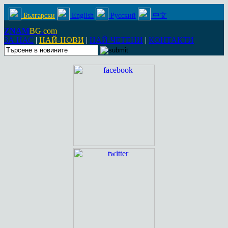
Български
English
Русский
中文
ZNAM
BG
.
com
ЗА НАС
|
НАЙ-НОВИ
|
НАЙ-ЧЕТЕНИ
|
КОНТАКТИ