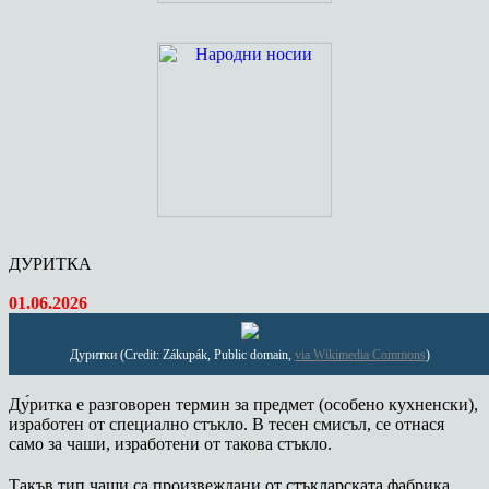
ДУРИТКА
01.06.2026
Дуритки (Credit: Zákupák, Public domain,
via Wikimedia Commons
)
Ду́ритка е разговорен термин за предмет (особено кухненски),
изработен от специално стъкло. В тесен смисъл, се отнася
само за чаши, изработени от такова стъкло.
Такъв тип чаши са произвеждани от стъкларската фабрика