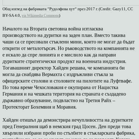
Общ изглед на фабриката “Рудолфова хут“ през 2017 г. (Credit: Gazy11, CC
BY-SA 4.0,
)
via Wikimedia Commons
Началото на Втората световна война изтласква
производството на дуритки на заден план. Вместо такива
чаши са се пресовали стъклени мини, които не могат да бъдат
открити от металотърсач. Но ръководството на компанията не
е искало да спре линията и е мислило как да направи
дуритките стратегически продукт на военната индустрия.
Тогавашният директор Хайден решава, че компанията би
могла да снабдява Вермахта с издръжливи стъкла за
офицерските столови и столовите на пилотите на Луфтвафе.
По това време Чехословакия е окупирана от Нацистка
Германия и на чешката територия на страната е създадено
държавно образувание, подвластно на Третия Райх –
Протекторат Бохемвия и Моравия.
Хайден отишъл да демонстрира нечупливостта на дуритките
пред Генералния щаб в немския град Цосен. Ден преди това
хвърлили избрани проби по стълбите в стъкларската фабрика,