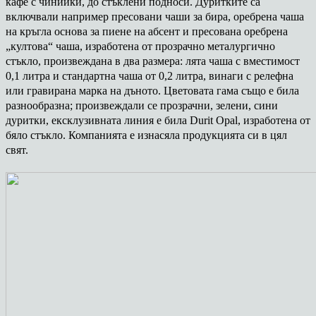
кафе с чинийки, до стъклени подноси. Дуритките са
включвали например пресовани чаши за бира, оребрена чаша
на кръгла основа за пиене на абсент и пресована оребрена
„култова“ чаша, изработена от прозрачно металургично
стъкло, произвеждана в два размера: лята чаша с вместимост
0,1 литра и стандартна чаша от 0,2 литра, винаги с релефна
или гравирана марка на дъното. Цветовата гама също е била
разнообразна; произвеждали се прозрачни, зелени, сини
дуритки, ексклузивната линия е била Durit Opal, изработена от
бяло стъкло. Компанията е изнасяла продукцията си в цял
свят.