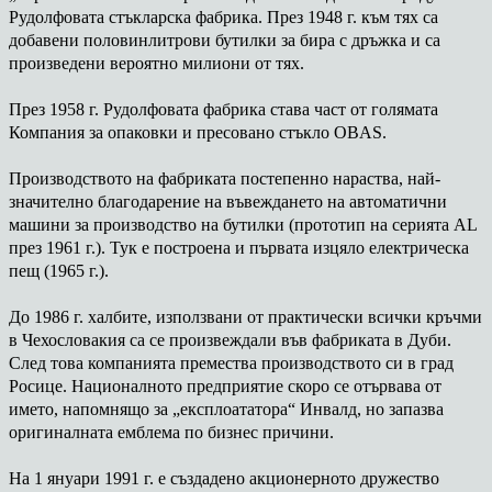
Рудолфовата стъкларска фабрика. През 1948 г. към тях са
добавени половинлитрови бутилки за бира с дръжка и са
произведени вероятно милиони от тях.
През 1958 г. Рудолфовата фабрика става част от голямата
Компания за опаковки и пресовано стъкло OBAS.
Производството на фабриката постепенно нараства, най-
значително благодарение на въвеждането на автоматични
машини за производство на бутилки (прототип на серията AL
през 1961 г.). Тук е построена и първата изцяло електрическа
пещ (1965 г.).
До 1986 г. халбите, използвани от практически всички кръчми
в Чехословакия са се произвеждали във фабриката в Дуби.
След това компанията премества производството си в град
Росице. Националното предприятие скоро се отървава от
името, напомнящо за „експлоататора“ Инвалд, но запазва
оригиналната емблема по бизнес причини.
На 1 януари 1991 г. е създадено акционерното дружество