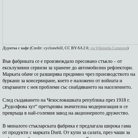
Дуритка с кафе (Credit: cyclonebill, CC BY-SA 2.0,
)
via Wikimedia Commons
Във фабриката се е произвеждало пресовано стъкло – от
ексклузивни сервизи за хранене до автомобилни рефлектори.
Марката обаче се разширява предимно чрез производството на
буркани за консервиране, което е наложено от войната и
свързаните с нея проблеми със снабдяването на населението.
След създаването на Чехословашката република през 1918 г.
„Рудолфова хут“ претърпява значителна модернизация и се
превръща в най-големия завод на акционерното дружество.
В миналото стъкларската фабрика е предлагала широка гама
от продукти с марката Durit. От купи за салата, през чаши за