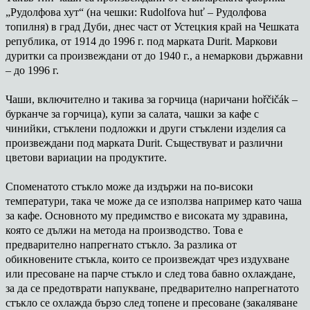
„Рудолфова хут“ (на чешки: Rudolfova huť – Рудолфова
топилня) в град Дуби, днес част от Устецкия край на Чешката
република, от 1914 до 1996 г. под марката Durit. Маркови
дуритки са произвеждани от до 1940 г., а немаркови държавни
– до 1996 г.
Чаши, включително и такива за горчица (наричани hořčičák –
бурканче за горчица), купи за салата, чашки за кафе с
чинийки, стъклени подложки и други стъклени изделия са
произвеждани под марката Durit. Съществуват и различни
цветови вариации на продуктите.
Споменатото стъкло може да издържи на по-високи
температури, така че може да се използва например като чаша
за кафе. Основното му предимство е високата му здравина,
която се дължи на метода на производство. Това е
предварително напрегнато стъкло. За разлика от
обикновените стъкла, които се произвеждат чрез издухване
или пресоване на парче стъкло и след това бавно охлаждане,
за да се предотврати напукване, предварително напрегнатото
стъкло се охлажда бързо след топене и пресоване (закаляване