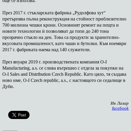
още се използва.
През 2017 г. стъкларската фабрика „Рудолфова хут“
претърпява пълна реконструкция на стойност приблизително
700 милиона чешки крони. Основният ремонт на пещта и
новите технологии ѝ позволяват да топи до 240 тона
прозрачно стъкло на ден. Това са продукти за хранително-
вкусовата промишленост, като чаши и бутилки. Към ноември
2017 г. фабриката наема над 140 служители.
През януари 2019 г. производствената компания O-I
Manufacturing, a.s. се слива вътрешно с отдела за покупки на
O-I Sales and Distribution Czech Republic. Като цяло, тя създава
ново име, O-I Czech republic, a.s., с настоящото си седалище в
Дуби.
Ив Лазар
facebook