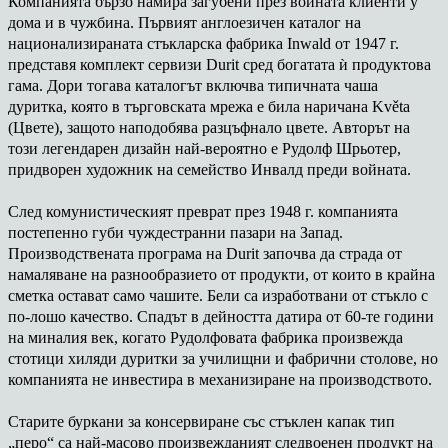
Компанията бързо намира загубени през войната клиенти у
дома и в чужбина. Първият англоезичен каталог на
национализираната стъкларска фабрика Inwald от 1947 г.
представя комплект сервизи Durit сред богатата ѝ продуктова
гама. Дори тогава каталогът включва типичната чаша
дуритка, която в търговската мрежа е била наричана Květa
(Цвете), защото наподобява разцъфнало цвете. Авторът на
този легендарен дизайн най-вероятно е Рудолф Шрьотер,
придворен художник на семейство Инвалд преди войната.
След комунистическият преврат през 1948 г. компанията
постепенно губи чуждестранни пазари на Запад.
Производствената програма на Durit започва да страда от
намаляване на разнообразието от продукти, от които в крайна
сметка остават само чашите. Бели са изработвани от стъкло с
по-лошо качество. Спадът в дейността датира от 60-те години
на миналия век, когато Рудолфовата фабрика произвежда
стотици хиляди дуритки за училищни и фабрични столове, но
компанията не инвестира в механизиране на производството.
Старите буркани за консервиране със стъклен капак тип
„перо“ са най-масово произвежданият следвоенен продукт на