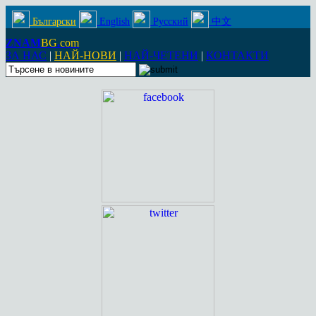
Български
English
Русский
中文
ZNAM
BG
.
com
ЗА НАС
|
НАЙ-НОВИ
|
НАЙ-ЧЕТЕНИ
|
КОНТАКТИ