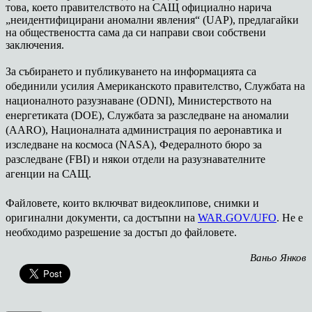
това, което правителството на САЩ официално нарича
„неидентифицирани аномални явления“ (UAP), предлагайки
на обществеността сама да си направи свои собствени
заключения.
За събирането и публикуването на информацията са
обединили усилия Американското правителство, Службата на
националното разузнаване (ODNI), Министерството на
енергетиката (DOE), Службата за разследване на аномалии
(AARO), Националната администрация по аеронавтика и
изследване на космоса (NASA), Федералното бюро за
разследване (FBI) и някои отдели на разузнавателните
агенции на САЩ.
Файловете, които включват видеоклипове, снимки и
оригинални документи, са достъпни на
WAR.GOV/UFO
. Не е
необходимо разрешение за достъп до файловете.
Ваньо Янков