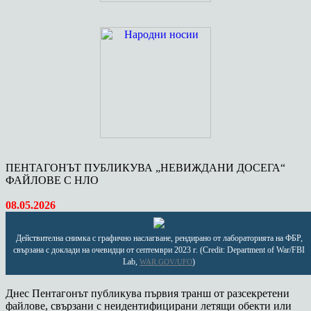
ПЕНТАГОНЪТ ПУБЛИКУВА „НЕВИЖДАНИ ДОСЕГА“
ФАЙЛОВЕ С НЛО
08.05.2026
Действителна снимка с графично наслагване, рендирано от лабораторията на ФБР,
свързана с доклади на очевидци от септември 2023 г. (Credit: Department of War/FBI
Lab,
)
WAR.GOV/UFO
Днес Пентагонът публикува първия транш от разсекретени
файлове, свързани с неидентифицирани летящи обекти или