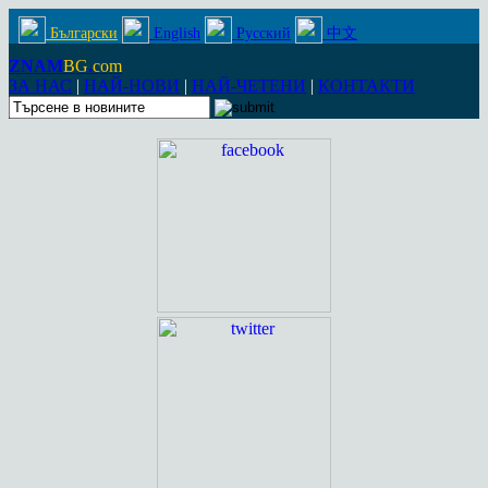
Български
English
Русский
中文
ZNAM
BG
.
com
ЗА НАС
|
НАЙ-НОВИ
|
НАЙ-ЧЕТЕНИ
|
КОНТАКТИ