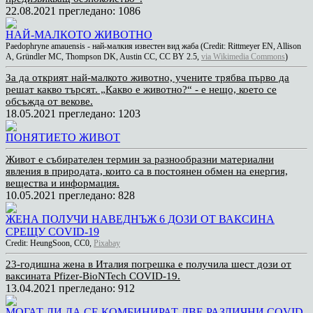
22.08.2021
прегледано: 1086
НАЙ-МАЛКОТО ЖИВОТНО
Paedophryne amauensis - най-малкия известен вид жаба (Credit: Rittmeyer EN, Allison
A, Gründler MC, Thompson DK, Austin CC, CC BY 2.5,
via Wikimedia Commons
)
За да открият най-малкото животно, учените трябва първо да
решат какво търсят. „Какво е животно?“ - е нещо, което се
обсъжда от векове.
18.05.2021
прегледано: 1203
ПОНЯТИЕТО ЖИВОТ
Живот е събирателен термин за разнообразни материални
явления в природата, които са в постоянен обмен на енергия,
вещества и информация.
10.05.2021
прегледано: 828
ЖЕНА ПОЛУЧИ НАВЕДНЪЖ 6 ДОЗИ ОТ ВАКСИНА
СРЕЩУ COVID-19
Credit: HeungSoon, CC0,
Pixabay
23-годишна жена в Италия погрешка е получила шест дози от
ваксината Pfizer-BioNTech COVID-19.
13.04.2021
прегледано: 912
МОГАТ ЛИ ДА СЕ КОМБИНИРАТ ДВЕ РАЗЛИЧНИ COVID