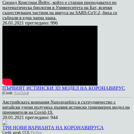
Според Кристиан Йейтс, който е старши преподавател по
математическа биология в Университета на Бат, всички
съществуващи частици на вируса на SARS-CoV-2, биха се
събрали в една чаена чаша.
26.01.2021
прегледано: 996
ПЪРВИЯТ ИСТИНСКИ 3D МОДЕЛ НА КОРОНАВИРУС
(Credit:
YouTube
)
Австрийската компания Nanographics в сътрудничество с
китайски учени получиха първия истински триизмерен модел на
причинителя на Covid-19.
20.01.2021
прегледано: 944
ТРИ НОВИ ВАРИАНТА НА КОРОНАВИРУСА
Credit: geralt, CC0,
Pixabay