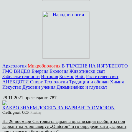
Археология
Микробиология
В ТЪРСЕНЕ НА ИЗГУБЕНОТО
ГМО
ВИДЕО
Енергия
Екология
Животински свят
Забележителности
История
Космос
Най-
Растителен свят
АНЕКДОТИ
Спорт
Технологии
Традиции и обичаи
Химия
Изкуство
Духовни учения
Джемизнайко и глупакът
28.11.2021
прегледано: 787
КАКВО ЗНАЕМ ДОСЕГА ЗА ВАРИАНТА OMICRON
Credit: geralt, CC0,
Pixabay
На 26 ноември Световната здравна организация съобщи за нов
вариант на коронавирус „Omicron“ и го определи като „вариант,
предизвикващ безпокойство“.