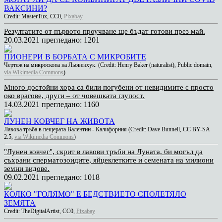
ВАКСИНИ?
Credit: MasterTux, CC0,
Pixabay
Резултатите от първото проучване ще бъдат готови през май.
20.03.2021
прегледано: 1201
ПИОНЕРИ В БОРБАТА С МИКРОБИТЕ
Чертеж на микроскопа на Льовенхук. (Credit: Henry Baker (naturalist), Public domain,
via Wikimedia Commons
)
Много достойни хора са били погубени от невидимите с просто
око врагове, други – от човешката глупост.
14.03.2021
прегледано: 1160
ЛУНЕН КОВЧЕГ НА ЖИВОТА
Лавова тръба в пещерата Валентин - Калифорния (Credit: Dave Bunnell, CC BY-SA
2.5,
via Wikimedia Commons
)
"Лунен ковчег", скрит в лавови тръби на Луната, би могъл да
съхрани сперматозоидите, яйцеклетките и семената на милиони
земни видове.
09.02.2021
прегледано: 1018
КОЛКО "ГОЛЯМО" Е БЕДСТВИЕТО СПОЛЕТЯЛО
ЗЕМЯТА
Credit: TheDigitalArtist, CC0,
Pixabay